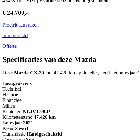
47428 km | 2021 | Hybride benzine | Handgeschakeld
€ 24.700,-
Proefrit aanvragen
inruilvoorstel
Offerte
Specificaties van deze Mazda
Deze
Mazda CX-30
met 47.428 km op de teller, heeft het bouwjaar 
Basisgegevens
Technisch
Historie
Financieel
Milieu
Kenteken
NL
JVJ-08-P
Kilometerstand
47.428 km
Bouwjaar
2021
Kleur
Zwart
Transmissie
Handgeschakeld
Carrosserie
Suv