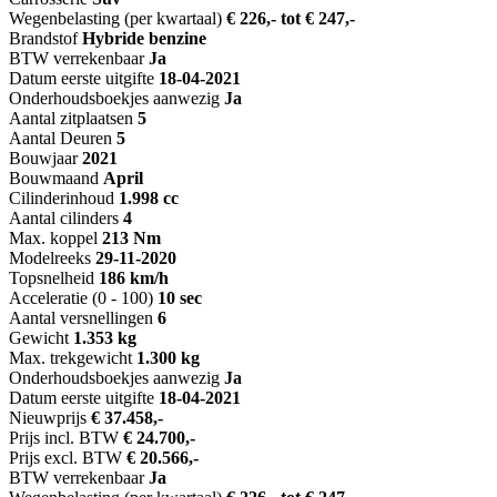
Wegenbelasting (per kwartaal)
€ 226,- tot € 247,-
Brandstof
Hybride benzine
BTW verrekenbaar
Ja
Datum eerste uitgifte
18-04-2021
Onderhoudsboekjes aanwezig
Ja
Aantal zitplaatsen
5
Aantal Deuren
5
Bouwjaar
2021
Bouwmaand
April
Cilinderinhoud
1.998 cc
Aantal cilinders
4
Max. koppel
213 Nm
Modelreeks
29-11-2020
Topsnelheid
186 km/h
Acceleratie (0 - 100)
10 sec
Aantal versnellingen
6
Gewicht
1.353 kg
Max. trekgewicht
1.300 kg
Onderhoudsboekjes aanwezig
Ja
Datum eerste uitgifte
18-04-2021
Nieuwprijs
€ 37.458,-
Prijs incl. BTW
€ 24.700,-
Prijs excl. BTW
€ 20.566,-
BTW verrekenbaar
Ja