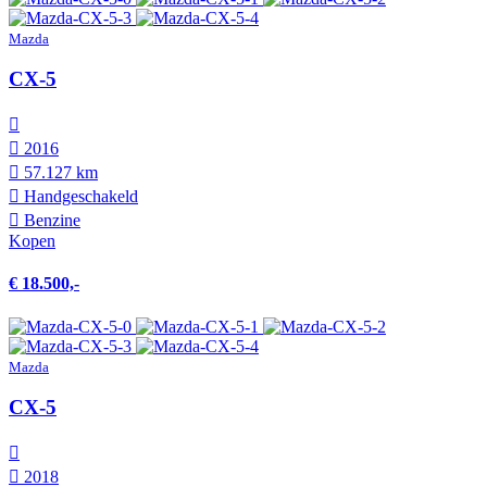
Mazda
CX-5
2016
57.127 km
Hand­geschakeld
Benzine
Kopen
€ 18.500,-
Mazda
CX-5
2018