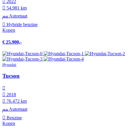
2022
54.981 km
Automaat
Hybride benzine
Kopen
€ 25.900,-
Hyundai
Tucson
2018
76.472 km
Automaat
Benzine
Kopen