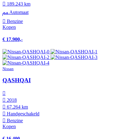
189.243 km
Automaat
Benzine
Kopen
€ 17.900,-
Nissan
QASHQAI
2018
67.264 km
Hand­geschakeld
Benzine
Kopen
€ 16.400,-