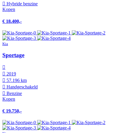
Hybride benzine
Kopen
€ 18.400,-
Kia
Sportage
2019
57.196 km
Hand­geschakeld
Benzine
Kopen
€ 19.750,-